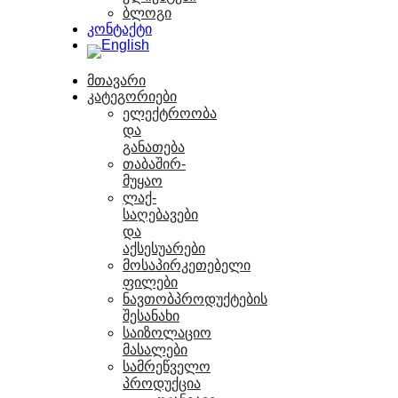
ბლოგი
კონტაქტი
მთავარი
კატეგორიები
ელექტროობა
და
განათება
თაბაშირ-
მუყაო
ლაქ-
საღებავები
და
აქსესუარები
მოსაპირკეთებელი
ფილები
ნავთობპროდუქტების
შესანახი
საიზოლაციო
მასალები
სამრეწველო
პროდუქცია