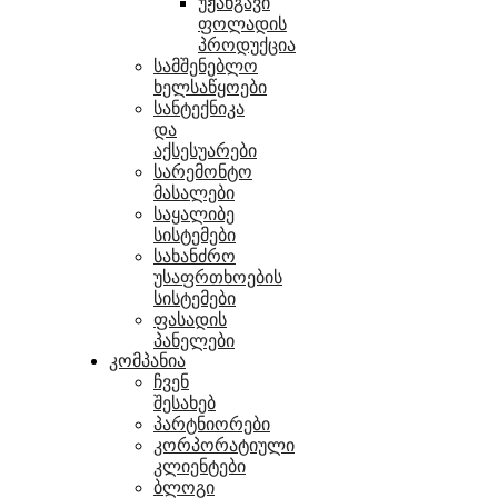
უჟანგავი
ფოლადის
პროდუქცია
სამშენებლო
ხელსაწყოები
სანტექნიკა
და
აქსესუარები
სარემონტო
მასალები
საყალიბე
სისტემები
სახანძრო
უსაფრთხოების
სისტემები
ფასადის
პანელები
კომპანია
ჩვენ
შესახებ
პარტნიორები
კორპორატიული
კლიენტები
ბლოგი